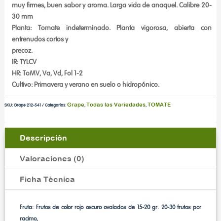
muy firmes, buen sabor y aroma. Larga vida de anaquel. Calibre 20-
30 mm
Planta: Tomate indeterminado. Planta vigorosa, abierta con
entrenudos cortos y
precoz.
IR: TYLCV
HR: ToMV, Va, Vd, Fol 1-2
Cultivo: Primavera y verano en suelo o hidropónico.
Grape
Todas las Variedades
TOMATE
SKU:
Grape 212-541
Categorías:
,
,
Descripción
Valoraciones (0)
Ficha Técnica
Fruta: Frutos de color rojo oscuro ovalados de 15-20 gr. 20-30 frutos por
racimo,