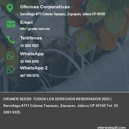

Oficinas Corporativas
Sarcófago #711 Colonia Tepeyac, Zapopan, Jalisco CP 45150
Email

info
@
gruner.com.mx
Teléfonos

33 3261 9325
WhatsApp

33 1044 6920
WhatsApp 2

667 390 0176
GRUNER SEEDS TODOS LOS DERECHOS RESERVADOS 2022 |
Sarcófago #711 Colonia Tepeyac, Zapopan, Jalisco CP 45150 Tel: 33
3261 9325
interwebgdl.com