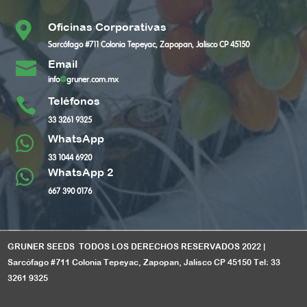

Oficinas Corporativas
Sarcófago #711 Colonia Tepeyac, Zapopan, Jalisco CP 45150
Email

info
@
gruner.com.mx
Teléfonos

33 3261 9325
WhatsApp

33 1044 6920
WhatsApp 2

667 390 0176
GRUNER SEEDS TODOS LOS DERECHOS RESERVADOS 2022 |
Sarcófago #711 Colonia Tepeyac, Zapopan, Jalisco CP 45150 Tel: 33
3261 9325